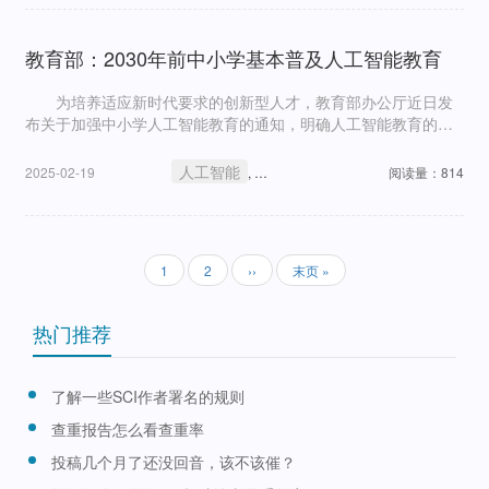
教育部：2030年前中小学基本普及人工智能教育
为培养适应新时代要求的创新型人才，教育部办公厅近日发
布关于加强中小学人工智能教育的通知，明确人工智能教育的总
体要求，强调要以人工智能引领构建以人为本的创新教育生态，
服务引导学生正确处理人与技术、社会的关系，促进思维发展，
人工智能
人才培养
2025-02-19
,
阅读量：814
培养创新精
分
当
1
页
2
下
››
末
末页 »
页
前
面
一
页
页
页
热门推荐
了解一些SCI作者署名的规则
查重报告怎么看查重率
投稿几个月了还没回音，该不该催？