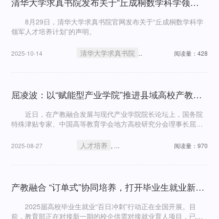
清华大学求真书院发布关于“丘成桐数学科学领军人才培养计划”的声明
8月29日，清华大学求真书院官网发布关于“丘成桐数学科学
领军人才培养计划”的声明。
清华大学求真书院
人才培养
2025-10-14
,
阅读量：428
屈凌波：以“赋能型产业学院”推进县域高校产教融合走深走实
近日，在产教融合发展与现代产业学院院长论坛上，国务院
特殊津贴专家、中国高等教育学会地方高校研究分会理事长屈凌
波教授接受记者采访，就地方高校为何要办产业学院、当前县域
校企合作最突出的瓶颈、产业学院的关键机制等问题分享了自己
人才培养
校企合作
2025-08-27
,
阅读量：970
的观点。
产教融合 “订单式”协同培养，打开毕业生就业新通道
2025届高校毕业生就业“百日冲刺”行动正在全国开展。目
前，教育部正在对接新一期的校企供需对接就业育人项目，已有