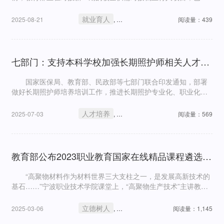
1771所高校申报合作项目1.3万项。一起来看中央广播电视总台
央视报道——
就业育人
人才培养
2025-08-21
,
阅读量：439
七部门：支持本科学校加强长期照护师相关人才培养，鼓励职业院校设置相关专业
国家医保局、教育部、民政部等七部门联合印发通知，部署
做好长期照护师培养培训工作，推进长期照护专业化、职业化发
展。
人才培养
职业技能
2025-07-03
,
阅读量：569
教育部公布2023职业教育国家在线精品课程遴选结果 914门课程助力高素质技能人才培养
“高聚物材料作为材料世界三大支柱之一，是发展高新技术的
基石……”宁波职业技术学院课堂上，“高聚物生产技术”主讲教师
陈艳君正在用自己铿锵有力的嗓音给同学们讲课。
立德树人
人才培养
2025-03-06
,
阅读量：1,145