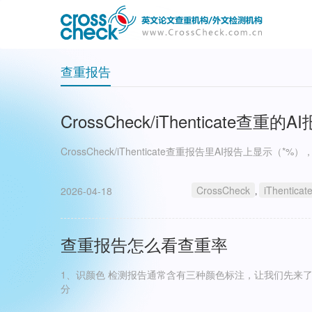
主
User
导
account
航
menu
查重报告
CrossCheck/iThenticate
CrossCheck/iThenticate查重报告里AI报告上显示（
CrossCheck
iThenticat
2026-04-18
,
查重报告怎么看查重率
1、识颜色 检测报告通常含有三种颜色标注，让我们先来了解一下颜色的意义。 绿色：代表与自己引用的参考文献相似部
分