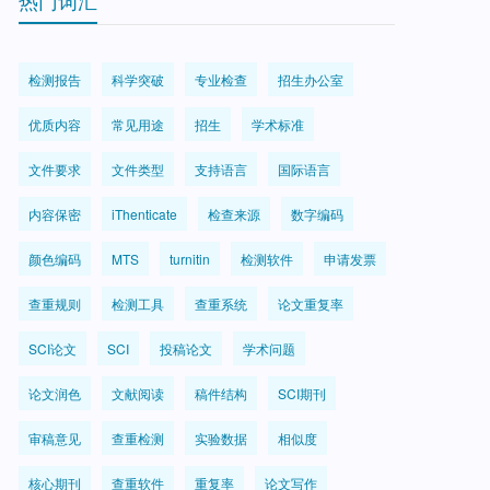
热门词汇
检测报告
科学突破
专业检查
招生办公室
优质内容
常见用途
招生
学术标准
文件要求
文件类型
支持语言
国际语言
内容保密
iThenticate
检查来源
数字编码
颜色编码
MTS
turnitin
检测软件
申请发票
查重规则
检测工具
查重系统
论文重复率
SCI论文
SCI
投稿论文
学术问题
论文润色
文献阅读
稿件结构
SCI期刊
审稿意见
查重检测
实验数据
相似度
核心期刊
查重软件
重复率
论文写作