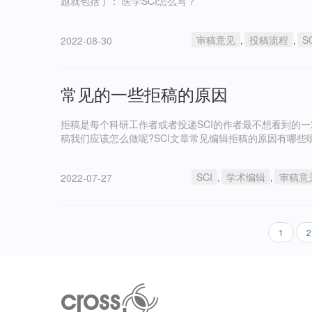
题就包括了： 医学SCI怎么写？
审稿意见
投稿流程
S
2022-08-30
,
,
常见的一些拒稿的原因
拒稿是每个科研工作者或者投递SCI的作者最不想看到的
稿我们应该怎么做呢?SCI文章常见编辑拒稿的原因有哪些
SCI
学术编辑
审稿意
2022-07-27
,
,
分
当
1
2
页
前
页