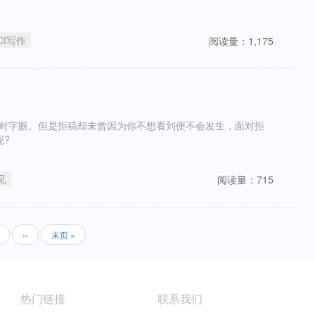
CI写作
阅读量：1,175
一对字眼。但是拒稿却未曾因为你不想看到便不会发生，面对拒
呢?
见
阅读量：715
页
下
››
末
末页 »
面
一
页
页
热门链接
联系我们