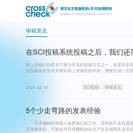
主
User
导
account
航
menu
审稿意见
在SCI投稿系统投稿之后，我们还
网上投稿已经是当下最为常见的投稿方式之一，也是许多
的投稿系统登录并填写和上传相应的内容，便能完成一次
SCI投稿
审稿意见
2023-02-10
,
5个少走弯路的发表经验
学术编辑和审稿人热爱他们的工作，否则就不会自愿发
且身兼多职，可能会对写得糟糕的论文产生反感而失去关