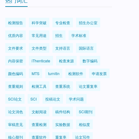
热门词汇
检测报告
科学突破
专业检查
招生办公室
优质内容
常见用途
招生
学术标准
文件要求
文件类型
支持语言
国际语言
内容保密
iThenticate
检查来源
数字编码
颜色编码
MTS
turnitin
检测软件
申请发票
查重规则
检测工具
查重系统
论文重复率
SCI论文
SCI
投稿论文
学术问题
论文润色
文献阅读
稿件结构
SCI期刊
审稿意见
查重检测
实验数据
相似度
核心期刊
查重软件
重复率
论文写作