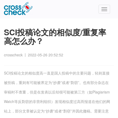
Toggle
navigatio
SCI投稿论文的相似度/重复率
高怎么办？
crosscheck
丨
2022-05-26 20:52:52
SCI投稿论文的相似度高一直是国人投稿中的主要问题，轻则直接
被拒稿，重则有可能被界定为“抄袭”或者“剽窃”。也有部分杂志在
审稿时不查重，但是在发表以后却很可能被第三方（如Plagiarism
Watch等反剽窃的非营利组织）发现相似度过高而报道在他们的网
站上，部分文章被认定为“抄袭”或者“剽窃”并因此撤稿。需要注意