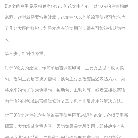
B论文的查重显示相似率14%，但论文中有有一处10%的单篇相似
来源。这时就需要特别注意，论文中10%的单篇重复很可能包含
了几处大段的摘抄，如果发表在论文期刊，很有可能被指认为抄
袭。
第三步，针对性降重。
对于A论文的处理，作简单语言调整即可，主要方法是：改词换
句。改词主要是替换关键词，换句主要是改变描述表达方式，如
将原来的句子改为倒装句、被动句、主动句等。或者直接找英语
为母语的同领域语言编辑修改文章，也是非常常用的解决方法。
对于B论文这种包含有单篇高重复率匹配来源的论文，必须要重新
撰写，大力增减文章内容。因为如果是大段引用，即使改变个别
词句或者句子结构，而段落结构与借鉴的文章一致，也可能被认