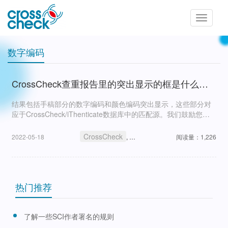
Toggle
navigatio
数字编码
CrossCheck查重报告里的突出显示的框是什么意思？
结果包括手稿部分的数字编码和颜色编码突出显示，这些部分对
应于CrossCheck/iThenticate数据库中的匹配源。我们鼓励您仔
细查看这些部分，以确定是否正确引用了其来源。
CrossCheck
查重报告
数字编码
颜色
2022-05-18
,
,
阅读量：1,226
,
热门推荐
了解一些SCI作者署名的规则