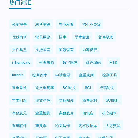
热门词汇
检测报告
科学突破
专业检查
招生办公室
优质内容
常见用途
招生
学术标准
文件要求
文件类型
支持语言
国际语言
内容保密
iThenticate
检查来源
数字编码
颜色编码
MTS
turnitin
检测软件
申请发票
查重规则
检测工具
查重系统
论文重复率
SCI论文
SCI
投稿论文
学术问题
论文润色
文献阅读
稿件结构
SCI期刊
审稿意见
查重检测
实验数据
相似度
核心期刊
查重软件
重复率
论文写作
内容数据库
人才交流
查重报告
开发票
电子发票
中科大
科学问题