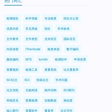
热门词汇
检测报告
科学突破
专业检查
招生办公室
优质内容
常见用途
招生
学术标准
文件要求
文件类型
支持语言
国际语言
内容保密
iThenticate
检查来源
数字编码
颜色编码
MTS
turnitin
检测软件
申请发票
查重规则
检测工具
查重系统
论文重复率
SCI论文
SCI
投稿论文
学术问题
论文润色
文献阅读
稿件结构
SCI期刊
审稿意见
查重检测
实验数据
相似度
核心期刊
查重软件
重复率
论文写作