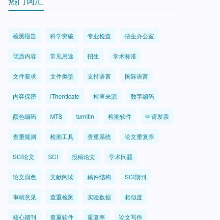
热门词汇
检测报告
科学突破
专业检查
招生办公室
优质内容
常见用途
招生
学术标准
文件要求
文件类型
支持语言
国际语言
内容保密
iThenticate
检查来源
数字编码
颜色编码
MTS
turnitin
检测软件
申请发票
查重规则
检测工具
查重系统
论文重复率
SCI论文
SCI
投稿论文
学术问题
论文润色
文献阅读
稿件结构
SCI期刊
审稿意见
查重检测
实验数据
相似度
核心期刊
查重软件
重复率
论文写作